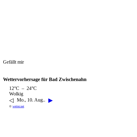
Gefällt mir
Wettervorhersage für Bad Zwischenahn
12°C – 24°C
Wolkig
◁
▶
Mo., 10. Aug..
©
wetter.net