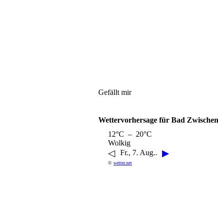
Gefällt mir
Wettervorhersage für Bad Zwische
12°C – 20°C
Wolkig
◁
▶
Fr., 7. Aug..
©
wetter.net