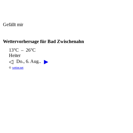
Gefällt mir
Wettervorhersage für Bad Zwischenahn
13°C – 26°C
Heiter
◁
▶
Do., 6. Aug..
©
wetter.net