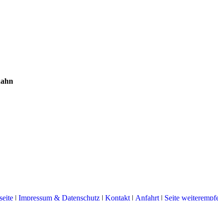
nahn
seite
|
Impressum & Datenschutz
|
Kontakt
|
Anfahrt
|
Seite weiterempf
Letzte Änderung: 17.11.2025
© Malereibetrieb Hübert 2025