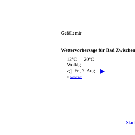
Gefällt mir
Wettervorhersage für Bad Zwische
12°C – 20°C
Wolkig
◁
▶
Fr., 7. Aug..
©
wetter.net
Start